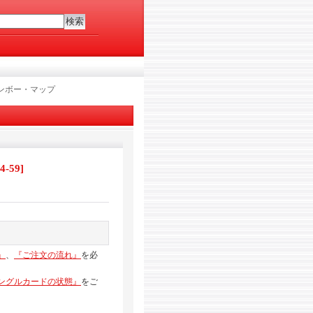
ンボー・マップ
4-59
]
』
、
『ご注文の流れ』
を必
ングルカードの状態』
をご