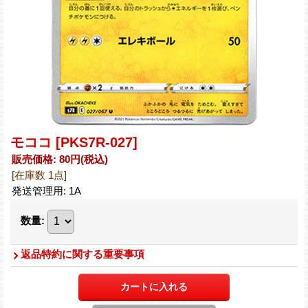
モココ
[PKS7R-027]
販売価格
:
80円
(税込)
[在庫数 1点]
発送管理用
:
1A
数量
:
返品特約に関する重要事項