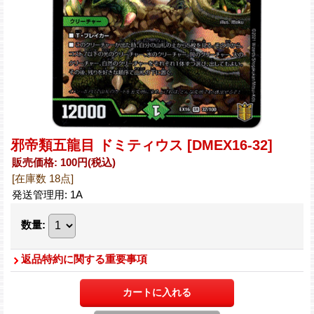
邪帝類五龍目 ドミティウス
[DMEX16-32]
販売価格
:
100円
(税込)
[在庫数 18点]
発送管理用
:
1A
数量
:
返品特約に関する重要事項