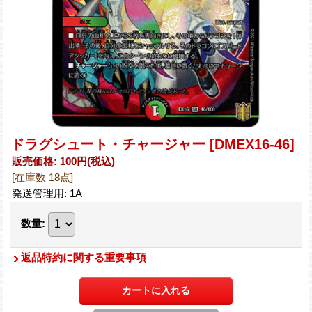
ドラグシュート・チャージャー
[DMEX16-46]
販売価格
:
100円
(税込)
[在庫数 18点]
発送管理用
:
1A
数量
:
返品特約に関する重要事項