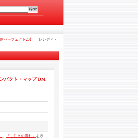
戦略パーフェクト20】
｜
レレディ・
インパクト・マップ
[
DM
』
、
『ご注文の流れ』
を必