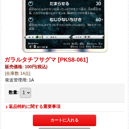
ガラルタチフサグマ
[PKS8-061]
販売価格
:
100円
(税込)
[在庫数 14点]
発送管理用
:
1A
数量
:
返品特約に関する重要事項