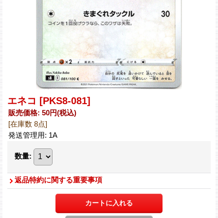
エネコ
[PKS8-081]
販売価格
:
50円
(税込)
[在庫数 8点]
発送管理用
:
1A
数量
:
返品特約に関する重要事項