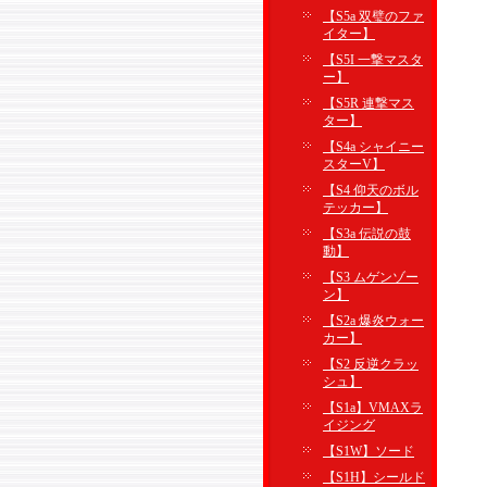
【S5a 双璧のファ
イター】
【S5I 一撃マスタ
ー】
【S5R 連撃マス
ター】
【S4a シャイニー
スターV】
【S4 仰天のボル
テッカー】
【S3a 伝説の鼓
動】
【S3 ムゲンゾー
ン】
【S2a 爆炎ウォー
カー】
【S2 反逆クラッ
シュ】
【S1a】VMAXラ
イジング
【S1W】ソード
【S1H】シールド