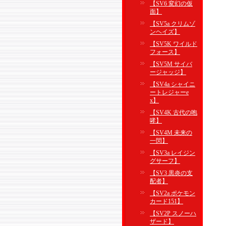
【SV6 変幻の仮
面】
【SV5a クリムゾ
ンヘイズ】
【SV5K ワイルド
フォース】
【SV5M サイバ
ージャッジ】
【SV4a シャイニ
ートレジャーe
x】
【SV4K 古代の咆
哮】
【SV4M 未来の
一閃】
【SV3a レイジン
グサーフ】
【SV3 黒炎の支
配者】
【SV2a ポケモン
カード151】
【SV2P スノーハ
ザード】