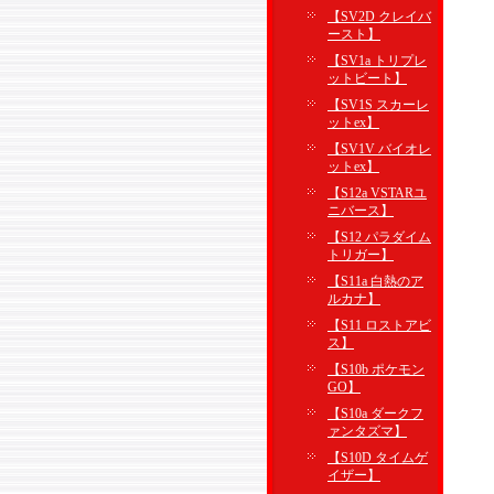
【SV2D クレイバ
ースト】
【SV1a トリプレ
ットビート】
【SV1S スカーレ
ットex】
【SV1V バイオレ
ットex】
【S12a VSTARユ
ニバース】
【S12 パラダイム
トリガー】
【S11a 白熱のア
ルカナ】
【S11 ロストアビ
ス】
【S10b ポケモン
GO】
【S10a ダークフ
ァンタズマ】
【S10D タイムゲ
イザー】