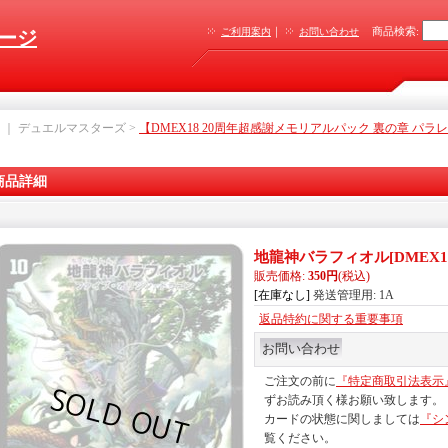
｜
商品検索
:
ご利用案内
お問い合わせ
ージ
｜ デュエルマスターズ >
【DMEX18 20周年超感謝メモリアルパック 裏の章 パ
商品詳細
地龍神バラフィオル
[
DMEX18
販売価格
:
350円
(税込)
[在庫なし]
発送管理用
:
1A
返品特約に関する重要事項
ご注文の前に
『特定商取引法表示
ずお読み頂く様お願い致します。
カードの状態に関しましては
『シ
覧ください。