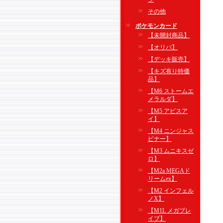
その他
ポケモンカード
【未開封商品】
【オリパ】
【デッキ販売】
【キズ有り特価
品】
【M6 ストームエ
メラルダ】
【M5 アビスア
イ】
【M4 ニンジャス
ピナー】
【M3 ムニキスゼ
ロ】
【M2a MEGAド
リームex】
【M2 インフェル
ノX】
【M1L メガブレ
イブ】