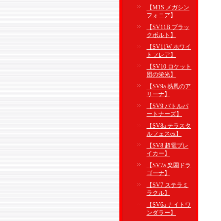
【M1S メガシン
フォニア】
【SV11B ブラッ
クボルト】
【SV11W ホワイ
トフレア】
【SV10 ロケット
団の栄光】
【SV9a 熱風のア
リーナ】
【SV9 バトルパ
ートナーズ】
【SV8a テラスタ
ルフェスex】
【SV8 超電ブレ
イカー】
【SV7a 楽園ドラ
ゴーナ】
【SV7 ステラミ
ラクル】
【SV6a ナイトワ
ンダラー】