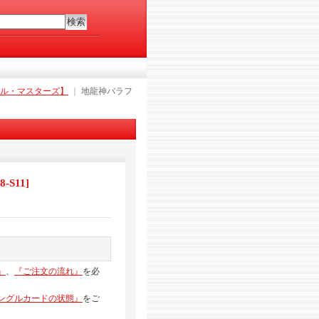
ラレル・マスターズ】
｜
地龍神バラフ
-S11
]
』
、
『ご注文の流れ』
を必
ングルカードの状態』
をご