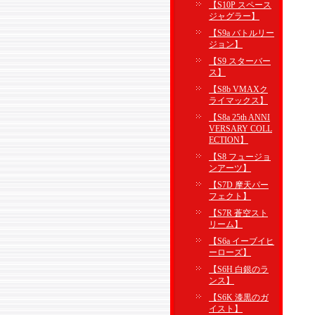
【S10P スペース
ジャグラー】
【S9a バトルリー
ジョン】
【S9 スターバー
ス】
【S8b VMAXク
ライマックス】
【S8a 25th ANNI
VERSARY COLL
ECTION】
【S8 フュージョ
ンアーツ】
【S7D 摩天パー
フェクト】
【S7R 蒼空スト
リーム】
【S6a イーブイヒ
ーローズ】
【S6H 白銀のラ
ンス】
【S6K 漆黒のガ
イスト】