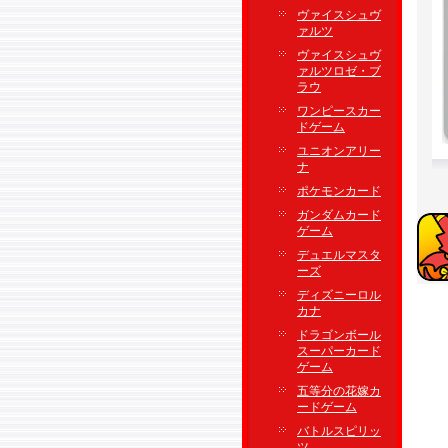
ヴァイスシュヴ
ァルツ
ヴァイスシュヴ
ァルツロゼ・ブ
ラウ
ワンピースカー
ドゲーム
ユニオンアリー
ナ
ポケモンカード
ガンダムカード
ゲーム
デュエルマスタ
ーズ
ディズニーロル
カナ
ドラゴンボール
スーパーカード
ゲーム
五等分の花嫁カ
ードゲーム
バトルスピリッ
ツ