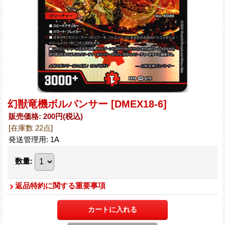
幻獣竜機ボルパンサー
[DMEX18-6]
販売価格
:
200円
(税込)
[在庫数 22点]
発送管理用
:
1A
数量
:
返品特約に関する重要事項