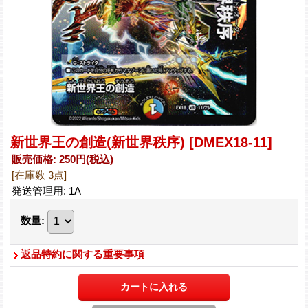
新世界王の創造(新世界秩序)
[DMEX18-11]
販売価格
:
250円
(税込)
[在庫数 3点]
発送管理用
:
1A
数量
:
返品特約に関する重要事項