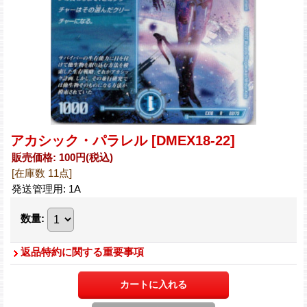
アカシック・パラレル
[DMEX18-22]
販売価格
:
100円
(税込)
[在庫数 11点]
発送管理用
:
1A
数量
:
返品特約に関する重要事項