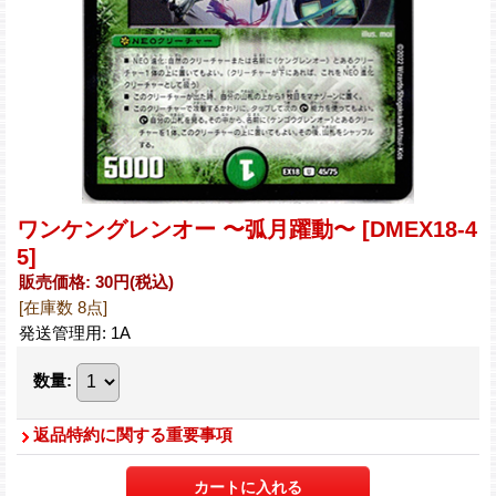
ワンケングレンオー 〜弧月躍動〜
[DMEX18-4
5]
販売価格
:
30円
(税込)
[在庫数 8点]
発送管理用
:
1A
数量
:
返品特約に関する重要事項