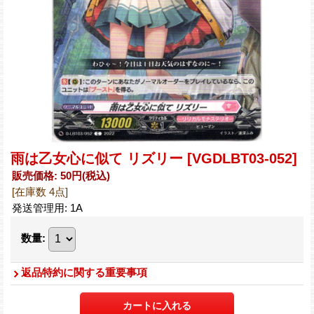
雨は乙女心に似て リズリー
[VGDLBT03-052]
販売価格
:
50円
(税込)
[在庫数 4点]
発送管理用
:
1A
数量
:
返品特約に関する重要事項