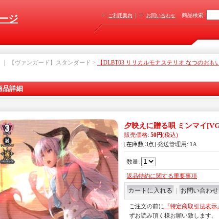
｜
商品検索
:
ご利用案内
お問い合わせ
ージ
｜ 【ヴァンガード】スタンダード >
【DLBT03 リリカルモナステリオ なつのお
商品詳細
夕映えに贈る唄 ミンマイ
[
VG
販売価格
:
50円
(税込)
[在庫数 3点]
発送管理用
:
1A
数量
:
返品特約に関する重要事項
｜
ご注文の前に
『特定商取引法表示
ずお読み頂く様お願い致します。