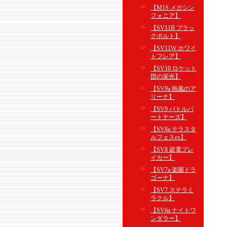
【M1S メガシン
フォニア】
【SV11B ブラッ
クボルト】
【SV11W ホワイ
トフレア】
【SV10 ロケット
団の栄光】
【SV9a 熱風のア
リーナ】
【SV9 バトルパ
ートナーズ】
【SV8a テラスタ
ルフェスex】
【SV8 超電ブレ
イカー】
【SV7a 楽園ドラ
ゴーナ】
【SV7 ステラミ
ラクル】
【SV6a ナイトワ
ンダラー】