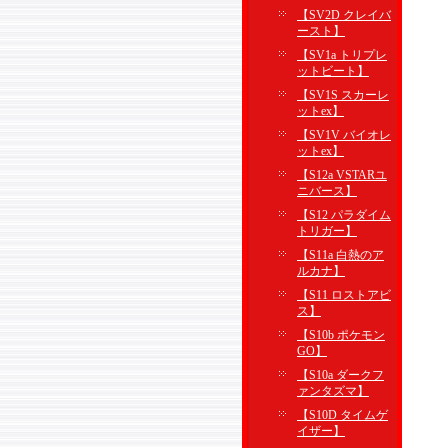
【SV2D クレイバ
ースト】
【SV1a トリプレ
ットビート】
【SV1S スカーレ
ットex】
【SV1V バイオレ
ットex】
【S12a VSTARユ
ニバース】
【S12 パラダイム
トリガー】
【S11a 白熱のア
ルカナ】
【S11 ロストアビ
ス】
【S10b ポケモン
GO】
【S10a ダークフ
ァンタズマ】
【S10D タイムゲ
イザー】