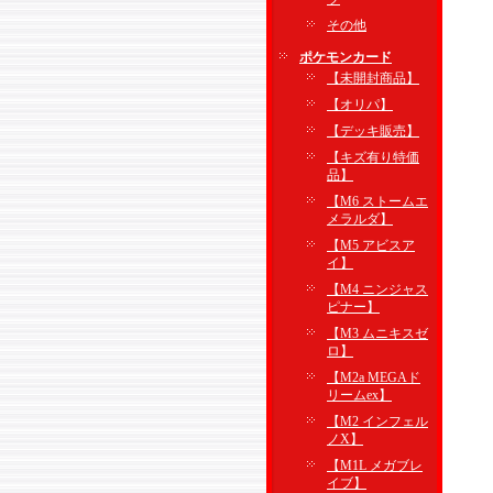
その他
ポケモンカード
【未開封商品】
【オリパ】
【デッキ販売】
【キズ有り特価
品】
【M6 ストームエ
メラルダ】
【M5 アビスア
イ】
【M4 ニンジャス
ピナー】
【M3 ムニキスゼ
ロ】
【M2a MEGAド
リームex】
【M2 インフェル
ノX】
【M1L メガブレ
イブ】