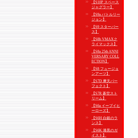
【S10P スペース
ジャグラー】
【S9a バトルリー
ジョン】
【S9 スターバー
ス】
【S8b VMAXク
ライマックス】
【S8a 25th ANNI
VERSARY COLL
ECTION】
【S8 フュージョ
ンアーツ】
【S7D 摩天パー
フェクト】
【S7R 蒼空スト
リーム】
【S6a イーブイヒ
ーローズ】
【S6H 白銀のラ
ンス】
【S6K 漆黒のガ
イスト】