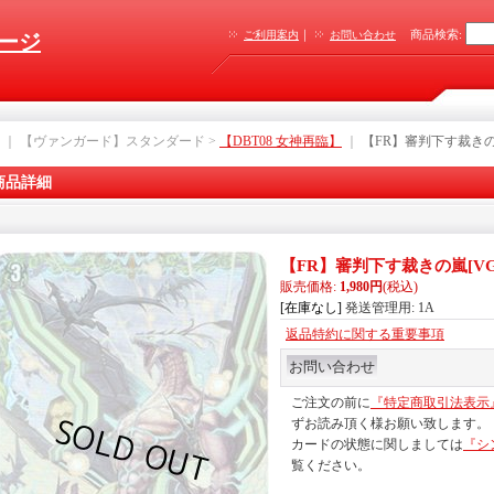
｜
商品検索
:
ご利用案内
お問い合わせ
ージ
｜ 【ヴァンガード】スタンダード >
【DBT08 女神再臨】
｜
【FR】審判下す裁き
商品詳細
【FR】審判下す裁きの嵐
[
VG
販売価格
:
1,980円
(税込)
[在庫なし]
発送管理用
:
1A
返品特約に関する重要事項
ご注文の前に
『特定商取引法表示
ずお読み頂く様お願い致します。
カードの状態に関しましては
『シ
覧ください。