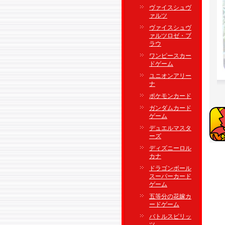
ヴァイスシュヴ
ァルツ
ヴァイスシュヴ
ァルツロゼ・ブ
ラウ
ワンピースカー
ドゲーム
ユニオンアリー
ナ
ポケモンカード
ガンダムカード
ゲーム
デュエルマスタ
ーズ
ディズニーロル
カナ
ドラゴンボール
スーパーカード
ゲーム
五等分の花嫁カ
ードゲーム
バトルスピリッ
ツ