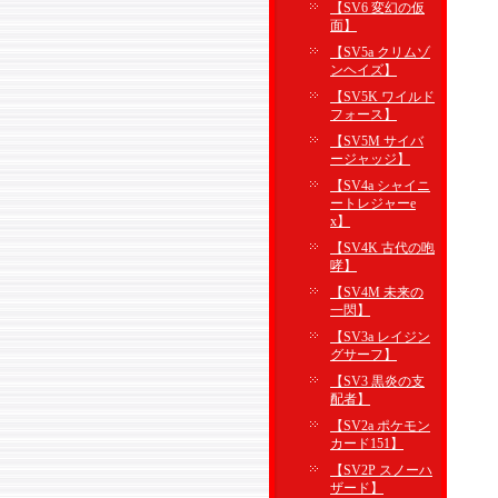
【SV6 変幻の仮
面】
【SV5a クリムゾ
ンヘイズ】
【SV5K ワイルド
フォース】
【SV5M サイバ
ージャッジ】
【SV4a シャイニ
ートレジャーe
x】
【SV4K 古代の咆
哮】
【SV4M 未来の
一閃】
【SV3a レイジン
グサーフ】
【SV3 黒炎の支
配者】
【SV2a ポケモン
カード151】
【SV2P スノーハ
ザード】