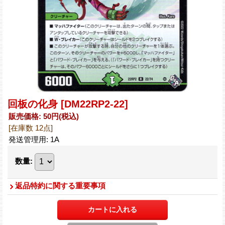
回板の化身
[DM22RP2-22]
販売価格
:
50円
(税込)
[在庫数 12点]
発送管理用
:
1A
数量
:
返品特約に関する重要事項