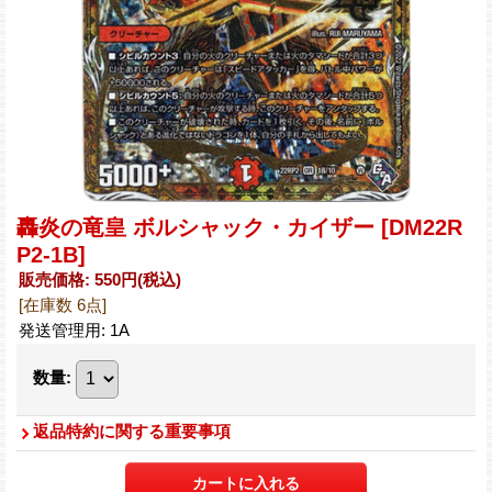
轟炎の竜皇 ボルシャック・カイザー
[DM22R
P2-1B]
販売価格
:
550円
(税込)
[在庫数 6点]
発送管理用
:
1A
数量
:
返品特約に関する重要事項