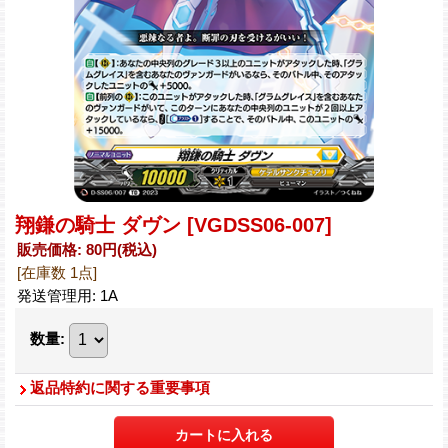
翔鎌の騎士 ダヴン
[VGDSS06-007]
販売価格
:
80円
(税込)
[在庫数 1点]
発送管理用
:
1A
数量
:
返品特約に関する重要事項