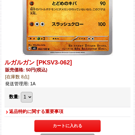
ルガルガン
[PKSV3-062]
販売価格
:
50円
(税込)
[在庫数 8点]
発送管理用
:
1A
数量
:
返品特約に関する重要事項