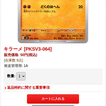
キラーメ
[PKSV3-064]
販売価格
:
50円
(税込)
[在庫数 8点]
発送管理用
:
1A
数量
:
返品特約に関する重要事項