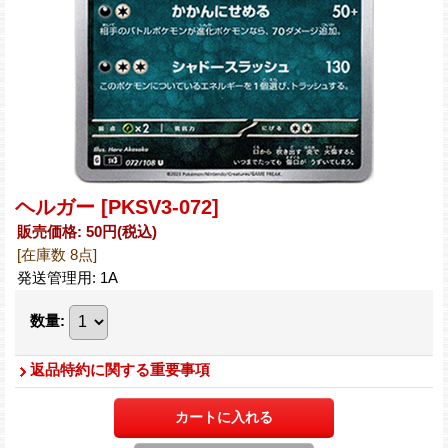
ヘルガー
[PKSV3-072]
販売価格
:
50円
(税込)
[在庫数 8点]
発送管理用
:
1A
数量
:
返品特約に関する重要事項