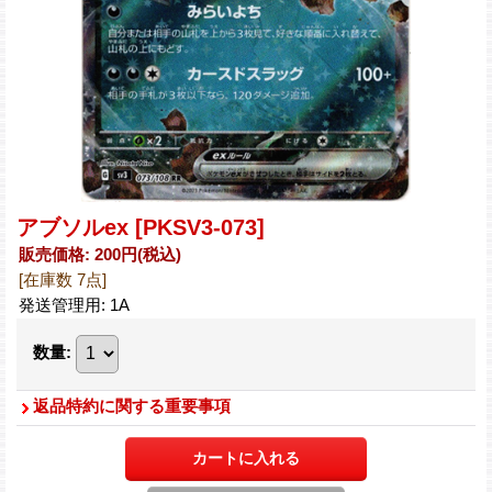
アブソルex
[PKSV3-073]
販売価格
:
200円
(税込)
[在庫数 7点]
発送管理用
:
1A
数量
:
返品特約に関する重要事項