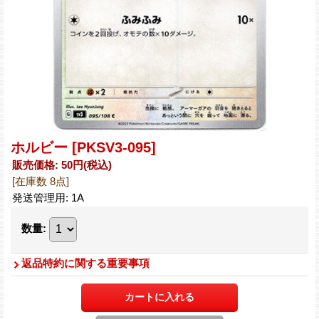
ホルビー
[PKSV3-095]
販売価格
:
50円
(税込)
[在庫数 8点]
発送管理用
:
1A
数量
:
返品特約に関する重要事項