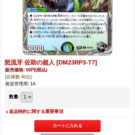
怒流牙 佐助の超人
[DM23RP3-T7]
販売価格
:
50円
(税込)
[在庫数 40点]
発送管理用
:
1A
数量
:
返品特約に関する重要事項