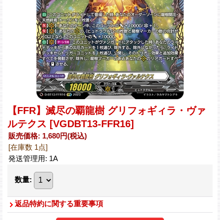
【FFR】滅尽の覇龍樹 グリフォギィラ・ヴァ
ルテクス
[VGDBT13-FFR16]
販売価格
:
1,680円
(税込)
[在庫数 1点]
発送管理用
:
1A
数量
:
返品特約に関する重要事項